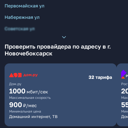
Первомайская ул
Набережная ул
Советская ул
Проверить провайдера по адресу в г.
Новочебоксарск
32 тарифа
Дом.ру
Рос
1000
2
мбит/сек
Максимальная скорость
Мак
900
5
₽/мес
Минимальная цена
Мин
Домашний интернет, ТВ
Дом