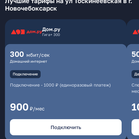
Лучшие тарифы на ул Тоскинеевская в г.
Новочебоксарск
Дом.ру
Гига+ 300
300
5
мбит/сек
Домашний интернет
Дом
Подключение
Де
Подключение
-
1000 ₽ (единоразовый платеж)
Спе
мес
900
1
₽/мес
Подключить