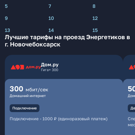
5
7
8
9
10
12
13
14
15
Лучшие тарифы на проезд Энергетиков в
г. Новочебоксарск
Дом.ру
Гига+ 300
300
5
мбит/сек
Домашний интернет
Дом
Подключение
Де
Подключение
-
1000 ₽ (единоразовый платеж)
Спе
мес